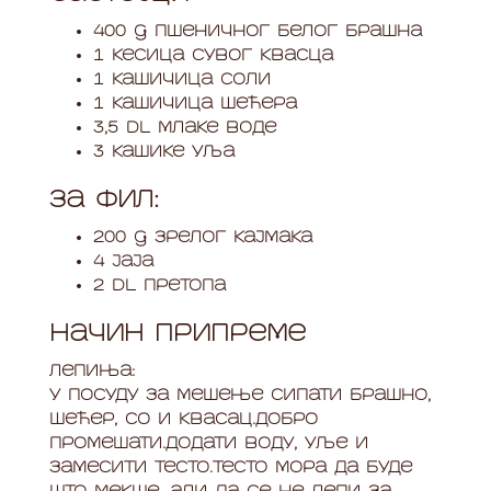
400 g пшеничног белог брашна
1 кесица сувог квасца
1 кашичица соли
1 кашичица шећера
3,5 dl млаке воде
3 кашике уља
За фил:
200 g зрелог кајмака
4 јаја
2 dl претопа
Начин припреме
Лепиња:
У посуду за мешење сипати брашно,
шећер, со и квасац.Добро
промешати.Додати воду, уље и
замесити тесто.Тесто мора да буде