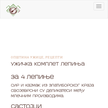
Skip
to
Togg
content
navi
ОПШТИНА УЖИЦЕ
,
РЕЦЕПТИ
Ужичка комплет лепиња
За 4 лепиње
Сир и кајмак из златиборског краја
својеврсни су деликатеси међу
млечним производима.
Састојци