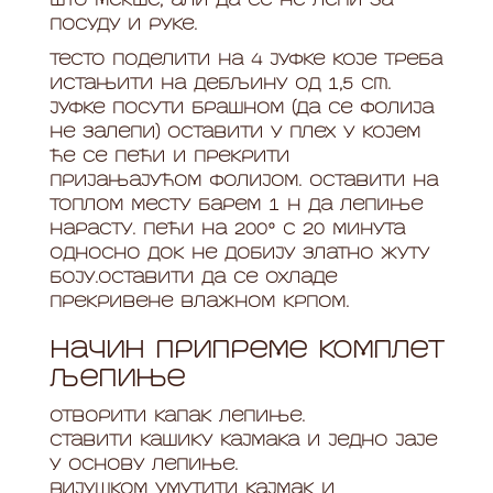
што мекше, али да се не лепи за
посуду и руке.
Тесто поделити на 4 јуфке које треба
истањити на дебљину од 1,5 cm.
Јуфке посути брашном (да се фолија
не залепи) оставити у плех у којем
ће се пећи и прекрити
пријањајућом фолијом. Оставити на
топлом месту барем 1 h да лепиње
нарасту. Пећи на 200° C 20 минута
односно док не добију златно жуту
боју.Оставити да се охладе
прекривене влажном крпом.
Начин припреме комплет
љепиње
Отворити капак лепиње.
Ставити кашику кајмака и једно јаје
у основу лепиње.
Вијушком умутити кајмак и