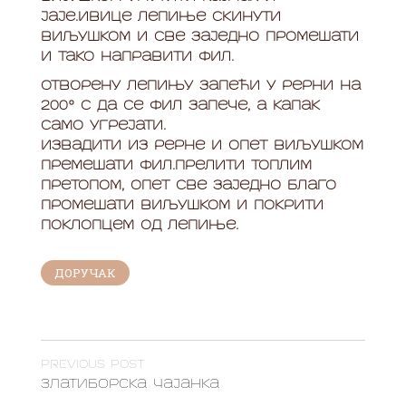
јаје.Ивице лепиње скинути
виљушком и све заједно промешати
и тако направити фил.
Отворену лепињу запећи у рерни на
200° C да се фил запече, а капак
само угрејати.
Извадити из рерне и опет виљушком
премешати фил.Прелити топлим
претопом, опет све заједно благо
промешати виљушком и покрити
поклопцем од лепиње.
ДОРУЧАК
PREVIOUS POST
Златиборска чајанка