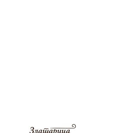
немојте заобићи места на
којима можете да пробате
аутентичне специјалитете из
нашег краја.