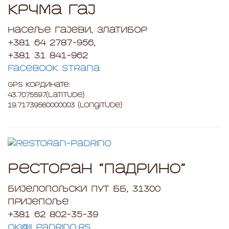
Крчма Гај
Насеље Гајеви, Златибор
+381 64 2787-956,
+381 31 841-962
Facebook strana
GPS Кординате:
43.7075597(Latitude)
19.71739560000003 (Longitude)
Ресторан “Падрино”
Бијелопољски пут бб, 31300
Пријепоље
+381 62 802-35-39
oki@ilpadrino.rs