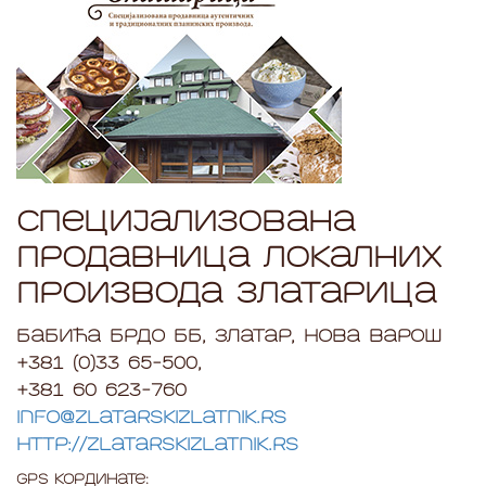
Специјализована
продавница локалних
производа Златарица
Бабића брдо бб, Златар, Нова Варош
+381 (0)33 65-500,
+381 60 623-760
info@zlatarskizlatnik.rs
http://zlatarskizlatnik.rs
GPS Кординате: