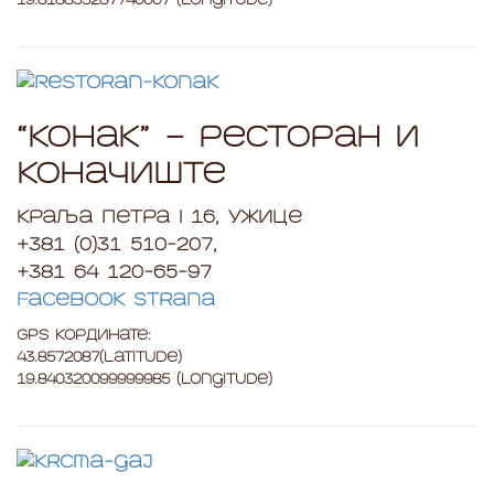
19.818855287740007 (Longitude)
“Конак” – ресторан и
коначиште
Краља Петра I 16, Ужице
+381 (0)31 510-207,
+381 64 120-65-97
Facebook strana
GPS Кординате:
43.8572087(Latitude)
19.840320099999985 (Longitude)