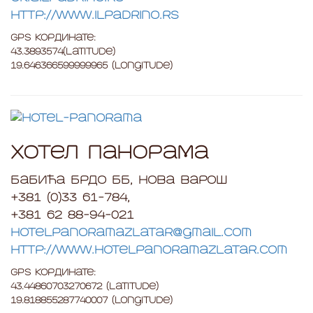
http://www.ilpadrino.rs
GPS Кординате:
43.3893574(Latitude)
19.646366599999965 (Longitude)
Хотел Панорама
Бабића брдо бб, Нова Варош
+381 (0)33 61-784,
+381 62 88-94-021
hotelpanoramazlatar@gmail.com
http://www.hotelpanoramazlatar.com
GPS Кординате:
43.44860703270672 (Latitude)
19.818855287740007 (Longitude)