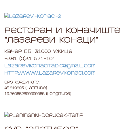
Ресторан и коначиште
“Лазареви конаци”
Качер бб, 31000 Ужице
+381 (0)31 571-104
lazarevikonacitadic@gmail.com
http://www.lazarevikonaci.com
GPS Кординате:
43.819895 (Latitude)
19.760652899999968 (Longitude)