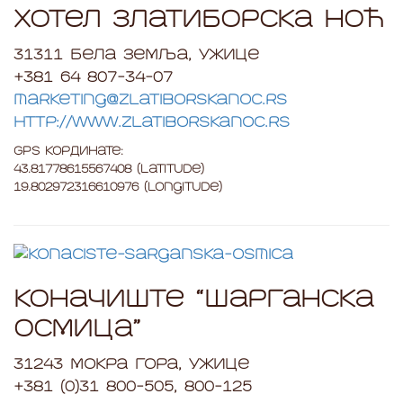
Хотел Златиборска ноћ
31311 Бела Земља, Ужице
+381 64 807-34-07
marketing@zlatiborskanoc.rs
http://www.zlatiborskanoc.rs
GPS Кординате:
43.81778615567408 (Latitude)
19.802972316610976 (Longitude)
Коначиште “Шарганска
осмица”
31243 Мокра Гора, Ужице
+381 (0)31 800-505, 800-125