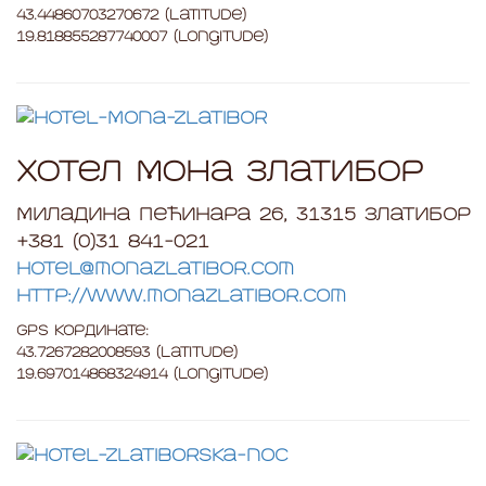
43.44860703270672 (Latitude)
19.818855287740007 (Longitude)
Хотел Мона Златибор
Миладина Пећинара 26, 31315 Златибор
+381 (0)31 841-021
hotel@monazlatibor.com
http://www.monazlatibor.com
GPS Кординате:
43.7267282008593 (Latitude)
19.697014868324914 (Longitude)