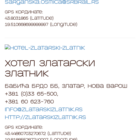
sarganska.osmica@srbrail.rs
GPS Кординате:
43.8031865 (Latitude)
19.510668699999997 (Longitude)
Хотел Златарски
златник
Бабића брдо бб, Златар, Нова Варош
+381 (0)33 65-500,
+381 60 623-760
info@zlatarskizlatnik.rs
http://zlatarskizlatnik.rs
GPS Кординате:
43.44860703270672 (Latitude)