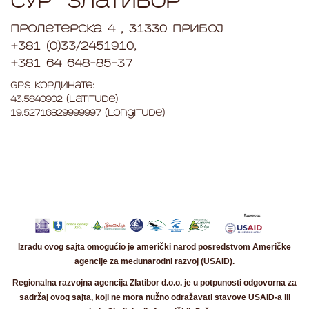
СУР “Златибор”
Пролетерска 4 , 31330 Прибој
+381 (0)33/2451910,
+381 64 648-85-37
GPS Кординате:
43.5840902 (Latitude)
19.52716829999997 (Longitude)
Izradu ovog sajta omogućio je američki narod posredstvom Američke
agencije za međunarodni razvoj (USAID).
Regionalna razvojna agencija Zlatibor d.o.o. je u potpunosti odgovorna za
sadržaj ovog sajta, koji ne mora nužno odražavati stavove USAID-a ili