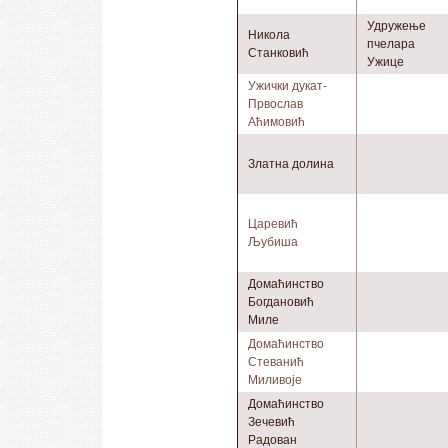
Удружење
Никола
пчелара
Станковић
Ужице
Ужички дукат-
Првослав
Аћимовић
Златна долина
Царевић
Љубиша
Домаћинство
Богдановић
Миле
Домаћинство
Стеванић
Миливоје
Домаћинство
Зечевић
Радован