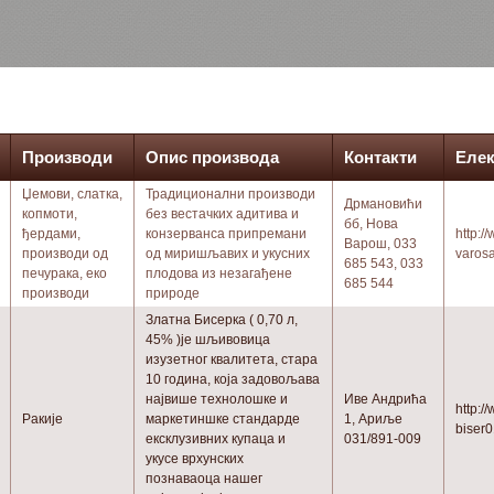
Производи
Опис производа
Контакти
Елек
Џемови, слатка,
Традиционални производи
Дрмановићи
копмоти,
без вестачких адитива и
бб, Нова
ђердами,
конзерванса припремани
http:/
Варош, 033
производи од
од миришљавих и укусних
varos
685 543, 033
печурака, еко
плодова из незагађене
685 544
производи
природе
Златна Бисерка ( 0,70 л,
45% )је шљивовица
изузетног квалитета, стара
10 година, која задовољава
највише технолошке и
Иве Андрића
http:/
Ракије
маркетиншке стандарде
1, Ариље
biser0
ексклузивних купаца и
031/891-009
укусе врхунских
познаваоца нашег