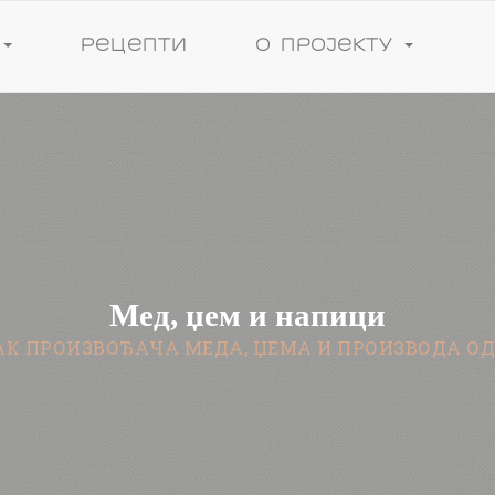
И
Рецепти
О пројекту
Мед, џем и напици
К ПРОИЗВОЂАЧА МЕДА, ЏЕМА И ПРОИЗВОДА О