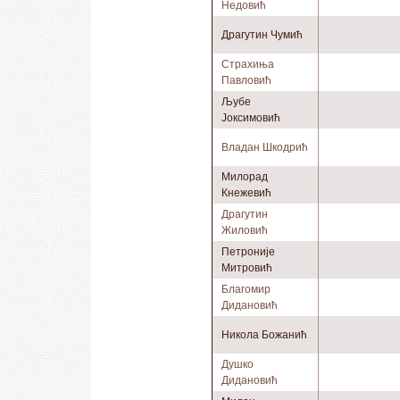
Недовић
Драгутин Чумић
Страхиња
Павловић
Љубе
Јоксимовић
Владан Шкодрић
Милорад
Кнежевић
Драгутин
Жиловић
Петроније
Митровић
Благомир
Дидановић
Никола Божанић
Душко
Дидановић