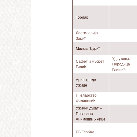
Торлак
Дестилерија
Зарић
Милош Ђурић
Удружење
Сафет и Нусрет
Породица
Гилић
Глишић
Ариа траде
Ужице
Пчеларство
Филиповић
Ужички дукат –
Првослав
Аћимовић Ужице
РБ Глобал