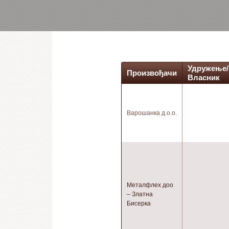
Удружење/
Произвођачи
Власник
Варошанка д.о.о.
Металфлеx доо
– Златна
Бисерка