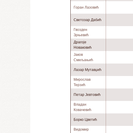
Горан Лазовић
Светозар Дабић
Гвозден
Зрњевић
Драгоје
Новаковић
Јаков
Смиљањић
Лазар Мутавџић
Мирослав
Терзић
Петар Јевтовић
Владан
Ковачевић
Борко Цветић
Видомир