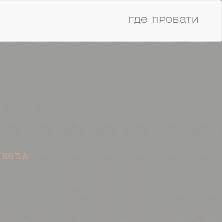
Где пробати
Д ВОЋА