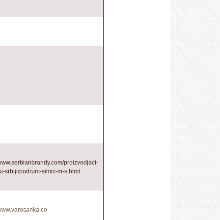
/www.serbianbrandy.com/proizvodjaci-
-u-srbiji/podrum-simic-m-s.html
/www.varosanka.co