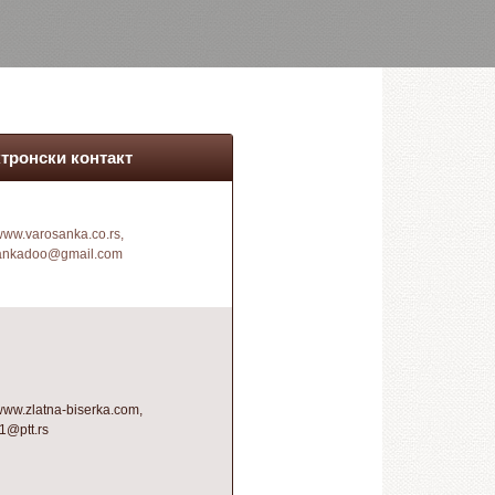
тронски контакт
/www.varosanka.co.rs,
ankadoo@gmail.com
/www.zlatna-biserka.com,
1@ptt.rs