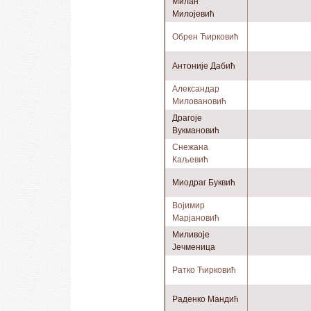
Милан
Милојевић
Обрен Ћирковић
Антоније Дабић
Александар
Миловановић
Драгоје
Вукмановић
Снежана
Каљевић
Миодраг Буквић
Војимир
Марјановић
Миливоје
Јечменица
Ратко Ћирковић
Раденко Мандић