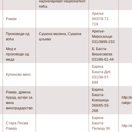
најзначајнијег националног
пића.
Ариље
Ракије
063/78-71-
719
Ариље-
Производи од
Сушена малина, Сушена
Миросаљци
воћа
шљива
031/3899-233
Мед и
Б. Баста-
производи од
Вишесавска
меда
031/86-61-44
Бајина
Башта-Дуб
Купиново вино
031/38-57-
699
Бајина
Ракије, дрвена
Башта-
бурад, кутије за
http:/
Кокошица
вина
rakije
066/85-55-
виноградарство
268
Бајина
Стара Песма
Башта-
http:/
Ракија
Пилица 36