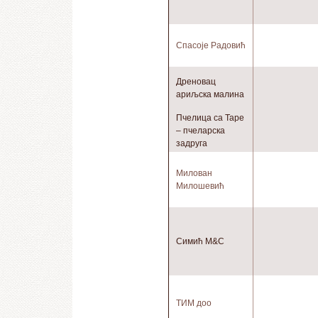
Спасоје Радовић
Дреновац
ариљска малина
Пчелица са Таре
– пчеларска
задруга
Милован
Милошевић
Симић М&С
ТИМ доо