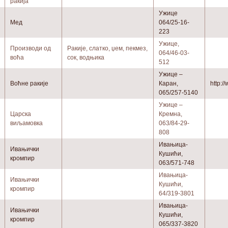
ракија
Ужице
Мед
064/25-16-
223
Ужице,
Производи од
Ракије, слатко, џем, пекмез,
064/46-03-
воћа
сок, водњика
512
Ужице –
Воћне ракије
Каран,
http:/
065/257-5140
Ужице –
Царска
Кремна,
виљамовка
063/84-29-
808
Ивањица-
Ивањички
Кушићи,
кромпир
063/571-748
Ивањица-
Ивањички
Кушићи,
кромпир
64/319-3801
Ивањица-
Ивањички
Кушићи,
кромпир
065/337-3820